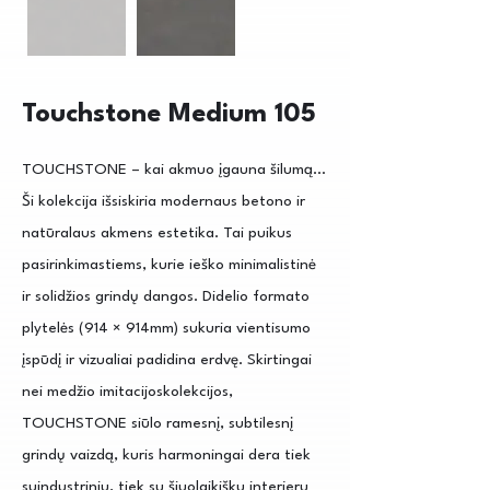
Touchstone Medium 105
TOUCHSTONE – kai akmuo įgauna šilumą…
Ši kolekcija išsiskiria modernaus betono ir
natūralaus akmens estetika. Tai puikus
pasirinkimastiems, kurie ieško minimalistinė
ir solidžios grindų dangos. Didelio formato
plytelės (914 × 914mm) sukuria vientisumo
įspūdį ir vizualiai padidina erdvę. Skirtingai
nei medžio imitacijoskolekcijos,
TOUCHSTONE siūlo ramesnį, subtilesnį
grindų vaizdą, kuris harmoningai dera tiek
suindustriniu, tiek su šiuolaikišku interjeru