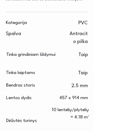
Kategorija
PVC
Spalva
Antracit
o pilka
Tinka grindiniam šildymui
Taip
Tinka laiptams
Taip
Bendras storis
2.5 mm
Lentos dydis
457 x 914 mm
10 lentelių/plytelių
= 4.18 m²
Dėžutės turinys