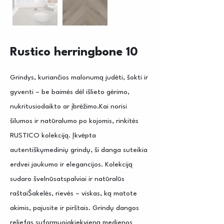
Rustico herringbone 10
Grindys, kuriančios malonumą judėti, šokti ir
gyventi – be baimės dėl išlieto gėrimo,
nukritusiodaikto ar įbrėžimo.Kai norisi
šilumos ir natūralumo po kojomis, rinkitės
RUSTICO kolekciją. Įkvėpta
autentiškųmedinių grindų, ši danga suteikia
erdvei jaukumo ir elegancijos. Kolekciją
sudaro švelnūsatspalviai ir natūralūs
raštaiŠakelės, rievės – viskas, ką matote
akimis, pajusite ir pirštais. Grindų dangos
reljefas suformuojakiekvieną medienos