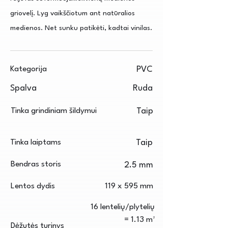
griovelį. Lyg vaikščiotum ant natūralios
medienos. Net sunku patikėti, kadtai vinilas.
Kategorija
PVC
Spalva
Ruda
Tinka grindiniam šildymui
Taip
Tinka laiptams
Taip
Bendras storis
2.5 mm
Lentos dydis
119 x 595 mm
16 lentelių/plytelių
= 1.13 m²
Dėžutės turinys