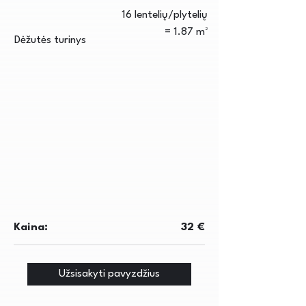
16 lentelių/plytelių
= 1.87 m²
Dėžutės turinys
Kaina:
32 €
Užsisakyti pavyzdžius