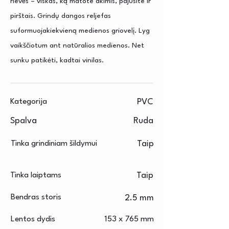
rievės – viskas, ką matote akimis, pajusite ir
pirštais. Grindų dangos reljefas
suformuojakiekvieną medienos griovelį. Lyg
vaikščiotum ant natūralios medienos. Net
sunku patikėti, kadtai vinilas.
Kategorija
PVC
Spalva
Ruda
Tinka grindiniam šildymui
Taip
Tinka laiptams
Taip
Bendras storis
2.5 mm
Lentos dydis
153 x 765 mm