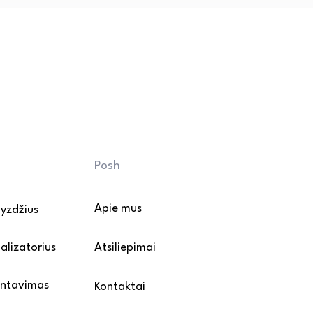
ą valiklį. Venkite agresyvių 
ų šveitiklių.

ų kojeles apklijuokite 
sunkius baldus perkelkite 
vandens poveikio.

mų: rekomenduojama naudoti 
mažintumėte purvo ir smėlio 
riežiūros ir montavimo 
Posh
Apie mus
vyzdžius
alizatorius
Atsiliepimai
ontavimas
Kontaktai