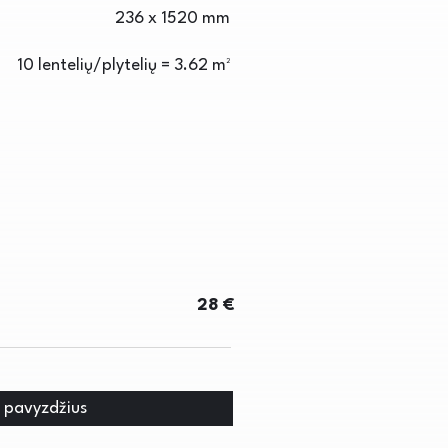
236 x 1520 mm
10 lentelių/plytelių = 3.62 m²
28 €
i pavyzdžius