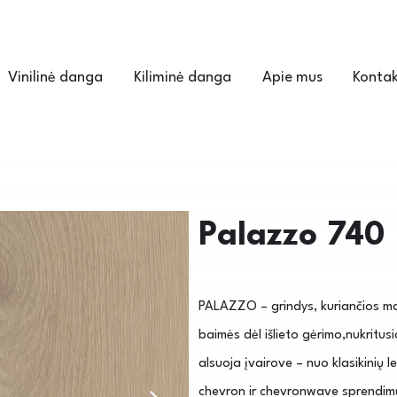
Vinilinė danga
Kiliminė danga
Apie mus
Kontak
Palazzo 740
PALAZZO – grindys, kuriančios mal
baimės dėl išlieto gėrimo,nukritus
alsuoja įvairove – nuo klasikinių l
chevron ir chevronwave sprendimų. 