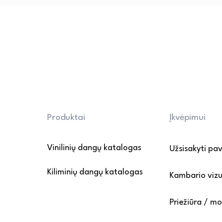
ir švelnų, LVT grindims tinkam
cheminių priemonių ir abrazyvi
• Apsauga nuo pažeidimų: bald
apsauginėmis pagalvėlėmis, o 
atsargiai. Venkite ilgalaikio 
• Grindų apsauga nuo įbrėži
kilimėlius prie įėjimo, kad su
patekimą ant dangos.

Daugiau informacijos rasite P
Produktai
Įkvėpimui
puslapyje.
Vinilinių dangų katalogas
Užsisakyti pa
Kiliminių dangų katalogas
Kambario vizu
Priežiūra / m