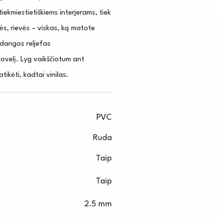
tiekmiestietiškiems interjerams, tiek
ės, rievės – viskas, ką matote
ų dangos reljefas
ovelį. Lyg vaikščiotum ant
ikėti, kadtai vinilas.
PVC
Ruda
Taip
Taip
2.5 mm