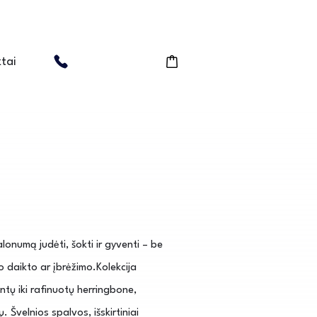
tai
onumą judėti, šokti ir gyventi – be
io daikto ar įbrėžimo.Kolekcija
entų iki rafinuotų herringbone,
Švelnios spalvos, išskirtiniai