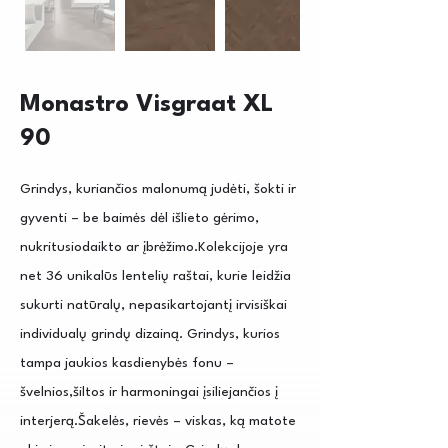
Monastro Visgraat XL
90
Grindys, kuriančios malonumą judėti, šokti ir
gyventi – be baimės dėl išlieto gėrimo,
nukritusiodaikto ar įbrėžimo.Kolekcijoje yra
net 36 unikalūs lentelių raštai, kurie leidžia
sukurti natūralų, nepasikartojantį irvisiškai
individualų grindų dizainą. Grindys, kurios
tampa jaukios kasdienybės fonu –
švelnios,šiltos ir harmoningai įsiliejančios į
interjerą.Šakelės, rievės – viskas, ką matote