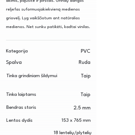
akimis, pajusite ir pirštais. Grindų dangos
reljefas suformuojakiekvieną medienos
griovelį. Lyg vaikščiotum ant natūralios
medienos. Net sunku patikėti, kadtai vinilas.
Kategorija
PVC
Spalva
Ruda
Tinka grindiniam šildymui
Taip
Tinka laiptams
Taip
Bendras storis
2.5 mm
Lentos dydis
153 x 765 mm
18 lentelių/plytelių