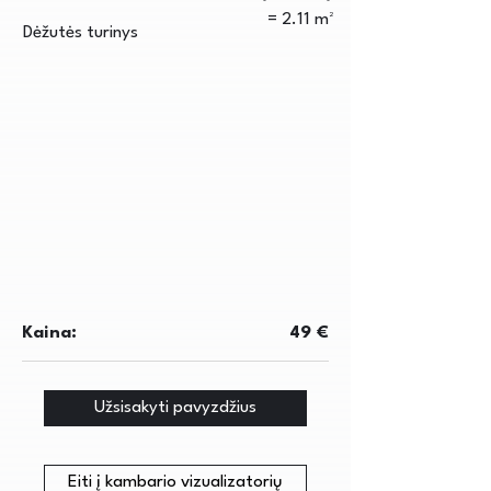
= 2.11 m²
Dėžutės turinys
Kaina:
49 €
Užsisakyti pavyzdžius
Eiti į kambario vizualizatorių