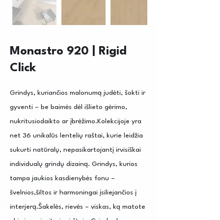
Monastro 920 | Rigid
Click
Grindys, kuriančios malonumą judėti, šokti ir
gyventi – be baimės dėl išlieto gėrimo,
nukritusiodaikto ar įbrėžimo.Kolekcijoje yra
net 36 unikalūs lentelių raštai, kurie leidžia
sukurti natūralų, nepasikartojantį irvisiškai
individualų grindų dizainą. Grindys, kurios
tampa jaukios kasdienybės fonu –
švelnios,šiltos ir harmoningai įsiliejančios į
interjerą.Šakelės, rievės – viskas, ką matote