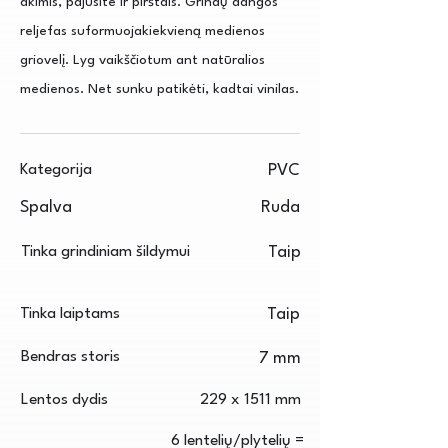
akimis, pajusite ir pirštais. Grindų dangos
reljefas suformuojakiekvieną medienos
griovelį. Lyg vaikščiotum ant natūralios
medienos. Net sunku patikėti, kadtai vinilas.
Kategorija
PVC
Spalva
Ruda
Tinka grindiniam šildymui
Taip
Tinka laiptams
Taip
Bendras storis
7 mm
Lentos dydis
229 x 1511 mm
6 lentelių/plytelių =