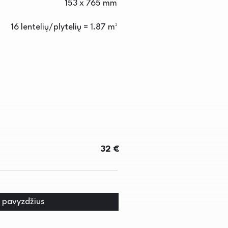
153 x 765 mm
16 lentelių/plytelių = 1.87 m²
32 €
i pavyzdžius