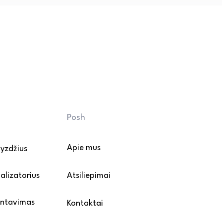
ų šveitiklių.

ų kojeles apklijuokite 
sunkius baldus perkelkite 
vandens poveikio.

mų: rekomenduojama naudoti 
mažintumėte purvo ir smėlio 
riežiūros ir montavimo 
Posh
Apie mus
vyzdžius
alizatorius
Atsiliepimai
ontavimas
Kontaktai