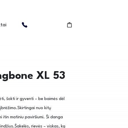
tai
ingbone XL 53
i, šokti ir gyventi – be baimės dėl
 įbrėžimo.Skirtingai nuo kitų
 itin matiniu paviršiumi. Ši danga
ndžius.Šakelės, rievės – viskas, ką