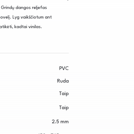
s. Grindų dangos reljefas
ovelį. Lyg vaikščiotum ant
ikėti, kadtai vinilas.
PVC
Ruda
Taip
Taip
2.5 mm