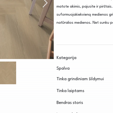
matote akimis, pajusite ir pirštai
suformuojakiekvieną medienos gri
natūralios medienos. Net sunku pat
Kategorija
Spalva
Tinka grindiniam šildymui
Tinka laiptams
Bendras storis