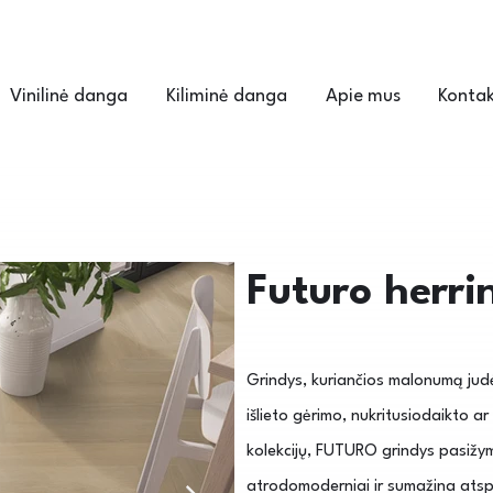
Vinilinė danga
Kiliminė danga
Apie mus
Kontak
Futuro herr
Grindys, kuriančios malonumą judėt
išlieto gėrimo, nukritusiodaikto ar
kolekcijų, FUTURO grindys pasižymi
atrodomoderniai ir sumažina atspi