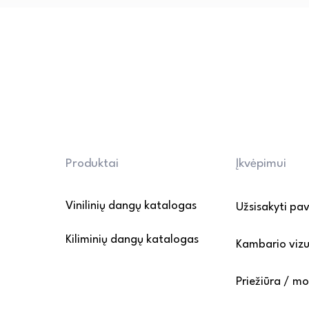
cheminių priemonių ir abrazyvi
• Apsauga nuo pažeidimų: bald
apsauginėmis pagalvėlėmis, o 
atsargiai. Venkite ilgalaikio 
• Grindų apsauga nuo įbrėži
kilimėlius prie įėjimo, kad su
patekimą ant dangos.

Daugiau informacijos rasite P
Produktai
Įkvėpimui
puslapyje.
Vinilinių dangų katalogas
Užsisakyti pa
Kiliminių dangų katalogas
Kambario vizu
Priežiūra / m