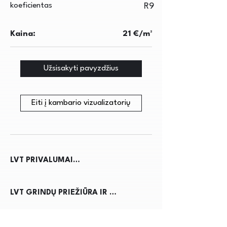
koeficientas
R9
Kaina:
21 €/m²
Užsisakyti pavyzdžius
Eiti į kambario vizualizatorių
LVT PRIVALUMAI

• Lengvai prižiūrimas

LVT GRINDŲ PRIEŽIŪRA IR 
• Tinka grindiniam šildymui ir 
MONTAVIMAS

vėsinimui

• Su papildomu itin matiniu viršutiniu 