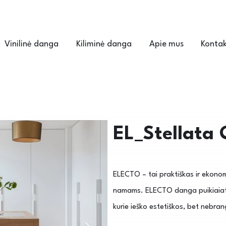
Vinilinė danga
Kiliminė danga
Apie mus
Kontak
EL_Stellata
ELECTO – tai praktiškas ir ekono
namams. ELECTO danga puikiaiatli
kurie ieško estetiškos, bet nebra