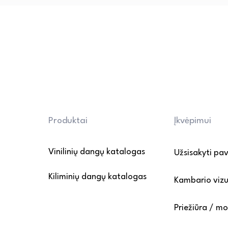
cheminių priemonių ir abrazyvi
• Apsauga nuo pažeidimų: bald
apsauginėmis pagalvėlėmis, o 
atsargiai. Venkite ilgalaikio 
• Grindų apsauga nuo įbrėži
kilimėlius prie įėjimo, kad su
patekimą ant dangos.

Daugiau informacijos rasite P
Produktai
Įkvėpimui
puslapyje.
Vinilinių dangų katalogas
Užsisakyti pa
Kiliminių dangų katalogas
Kambario vizu
Priežiūra / m