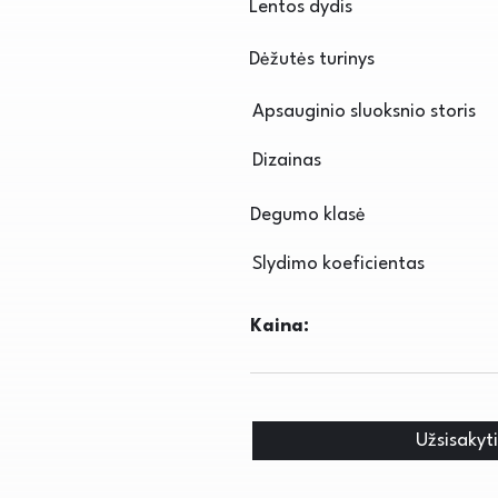
Lentos dydis
Dėžutės turinys
Apsauginio sluoksnio storis
Dizainas
Degumo klasė
Slydimo koeficientas
Kaina:
Užsisakyt