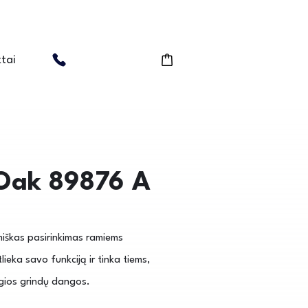
tai
 Oak 89876 A
miškas pasirinkimas ramiems
eka savo funkciją ir tinka tiems,
ngios grindų dangos.