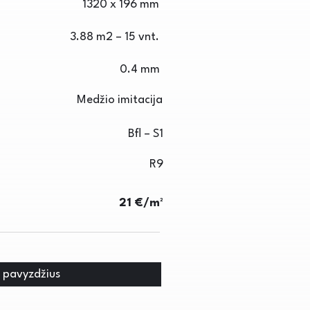
1320 x 196 mm
3.88 m2 – 15 vnt.
0.4 mm
Medžio imitacija
Bfl – S1
R9
21 €/m²
i pavyzdžius