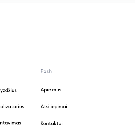
ų šveitiklių.

ų kojeles apklijuokite 
sunkius baldus perkelkite 
vandens poveikio.

mų: rekomenduojama naudoti 
mažintumėte purvo ir smėlio 
riežiūros ir montavimo 
Posh
Apie mus
vyzdžius
alizatorius
Atsiliepimai
ontavimas
Kontaktai