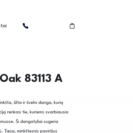
tai
 Oak 83113 A
inkšta, šilta ir švelni danga, kurią
ciją renkasi tie, kuriems svarbiausia
muose. Ši dangatyliai sugeria
. Tiesa, minkštesnis paviršius