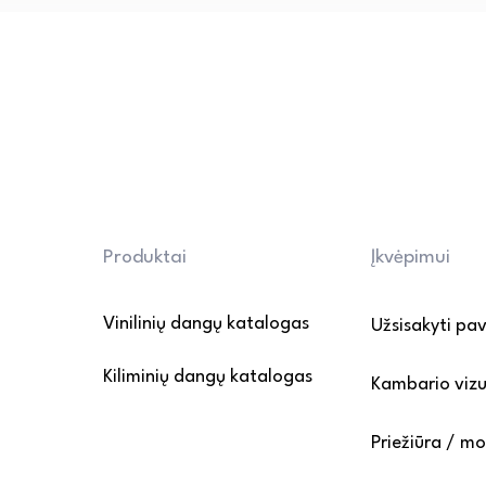
cheminių priemonių ir abrazyvi
• Apsauga nuo pažeidimų: bald
apsauginėmis pagalvėlėmis, o 
atsargiai. Venkite ilgalaikio 
• Grindų apsauga nuo įbrėži
kilimėlius prie įėjimo, kad su
patekimą ant dangos.

Daugiau informacijos rasite P
Produktai
Įkvėpimui
puslapyje.
Vinilinių dangų katalogas
Užsisakyti pa
Kiliminių dangų katalogas
Kambario vizu
Priežiūra / m