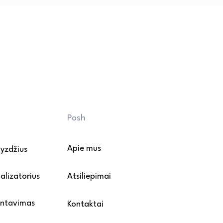
ų šveitiklių.

ų kojeles apklijuokite 
sunkius baldus perkelkite 
vandens poveikio.

mų: rekomenduojama naudoti 
mažintumėte purvo ir smėlio 
riežiūros ir montavimo 
Posh
Apie mus
vyzdžius
alizatorius
Atsiliepimai
ontavimas
Kontaktai