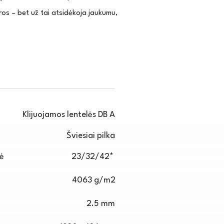
ūros – bet už tai atsidėkoja jaukumu,
Klijuojamos lentelės DB A
Šviesiai pilka
sė
23/32/42*
4063 g/m2
2.5 mm