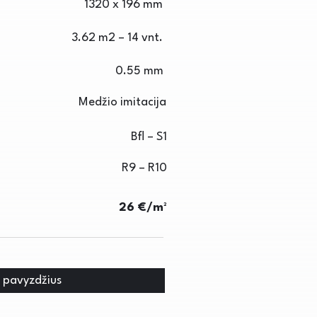
1320 x 196 mm
3.62 m2 – 14 vnt.
0.55 mm
Medžio imitacija
Bfl – S1
R9 – R10
26 €/m²
i pavyzdžius