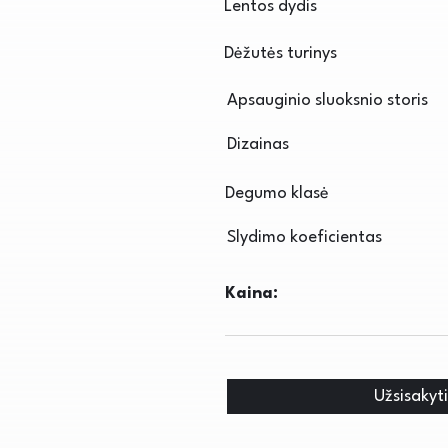
Lentos dydis
Dėžutės turinys
Apsauginio sluoksnio storis
Dizainas
Degumo klasė
Slydimo koeficientas
Kaina:
Užsisakyt