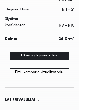
Degumo klasė
Bfl – S1
Slydimo
koeficientas
R9 – R10
Kaina:
26 €/m²
Užsisakyti pavyzdžius
Eiti į kambario vizualizatorių
LVT PRIVALUMAI
