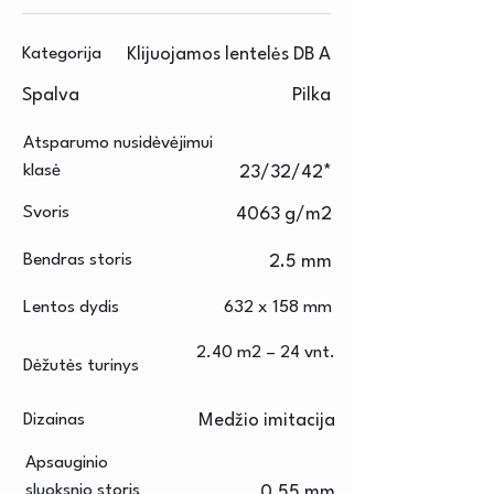
Kategorija
Klijuojamos lentelės DB A
Spalva
Pilka
Atsparumo nusidėvėjimui
klasė
23/32/42*
Svoris
4063 g/m2
Bendras storis
2.5 mm
Lentos dydis
632 x 158 mm
2.40 m2 – 24 vnt.
Dėžutės turinys
Dizainas
Medžio imitacija
Apsauginio
sluoksnio storis
0.55 mm