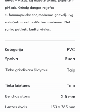
rievės – viskas, ką matote akimis, pajusite ir
pirštais. Grindų dangos reljefas
suformuojakiekvieną medienos griovelį. Lyg
vaikščiotum ant natūralios medienos. Net
sunku patikėti, kadtai vinilas.
Kategorija
PVC
Spalva
Ruda
Tinka grindiniam šildymui
Taip
Tinka laiptams
Taip
Bendras storis
2.5 mm
Lentos dydis
153 x 765 mm