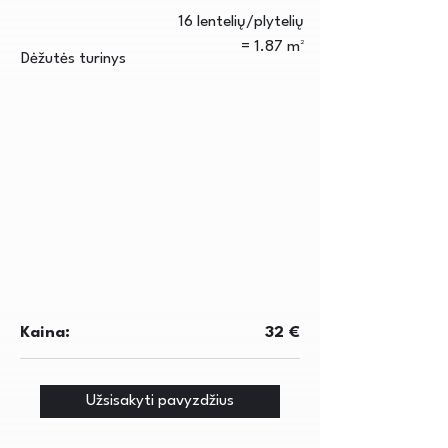
16 lentelių/plytelių
= 1.87 m²
Dėžutės turinys
Kaina:
32 €
Užsisakyti pavyzdžius