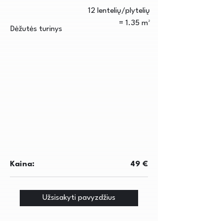
12 lentelių/plytelių
= 1.35 m²
Dėžutės turinys
Kaina:
49 €
Užsisakyti pavyzdžius