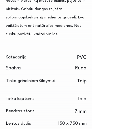
rievės – viskas, ką matote akimis, pajusite ir
pirštais. Grindų dangos reljefas
suformuojakiekvieną medienos griovelį. Lyg
vaikščiotum ant natūralios medienos. Net
sunku patikėti, kadtai vinilas.
Kategorija
PVC
Spalva
Ruda
Tinka grindiniam šildymui
Taip
Tinka laiptams
Taip
Bendras storis
7 mm
Lentos dydis
150 x 750 mm