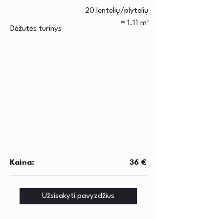
20 lentelių/plytelių
= 1.11 m²
Dėžutės turinys
Kaina:
36 €
Užsisakyti pavyzdžius