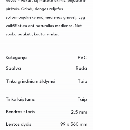
rievės – viskas, ką matote akimis, pajusite ir
pirštais. Grindų dangos reljefas
suformuojakiekvieną medienos griovelį. Lyg
vaikščiotum ant natūralios medienos. Net
sunku patikėti, kadtai vinilas.
Kategorija
PVC
Spalva
Ruda
Tinka grindiniam šildymui
Taip
Tinka laiptams
Taip
Bendras storis
2.5 mm
Lentos dydis
99 x 560 mm