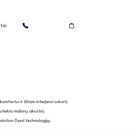
tai
mfortui ir šiltam interjerui sukurti.
teikia malonų akustinį
lution Dyed technologiją.