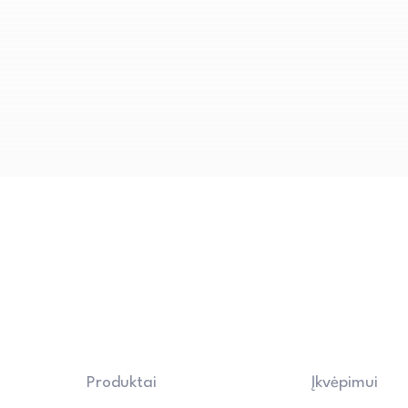
komfortą.
Produktai
Įkvėpimui