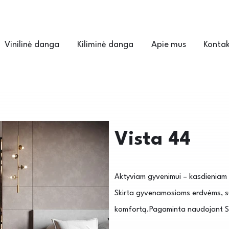
Vinilinė danga
Kiliminė danga
Apie mus
Kontak
Vista 44
Aktyviam gyvenimui – kasdieniam ko
Skirta gyvenamosioms erdvėms, su
komfortą.Pagaminta naudojant So