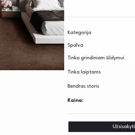
Kategorija
Spalva
Tinka grindiniam šildymui
Tinka laiptams
Bendras storis
Kaina:
Užsisakyt