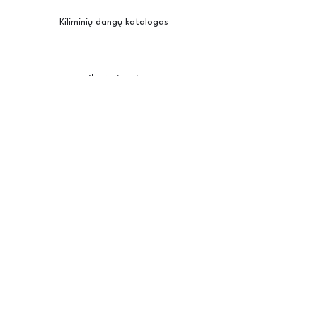
Kiliminių dangų katalogas
Įkvėpimui
Užsisakyti pavyzdžius
Kambario vizualizatorius
Priežiūra / montavimas
Posh
Apie mus