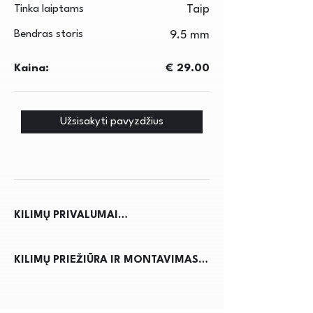
Tinka laiptams
Taip
Bendras storis
9.5 mm
Kaina:
€ 29.00
Užsisakyti pavyzdžius
KILIMŲ PRIVALUMAI

Kilimai ne tik suteikia jaukumo ir 
KILIMŲ PRIEŽIŪRA IR MONTAVIMAS

šilumos namams, bet ir pagerina 
akustiką, sumažindami triukšmą. Jie 
Kilimų priežiūra reikalauja 
apsaugo grindis nuo nusidėvėjimo, 
reguliaraus dulkių siurbimo, kad būtų 