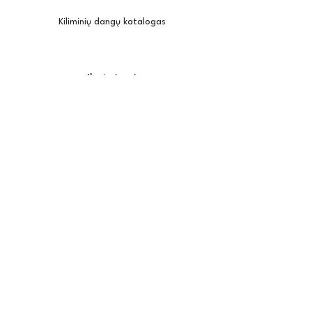
Kiliminių dangų katalogas
Įkvėpimui
Užsisakyti pavyzdžius
Kambario vizualizatorius
Priežiūra / montavimas
Posh
Apie mus