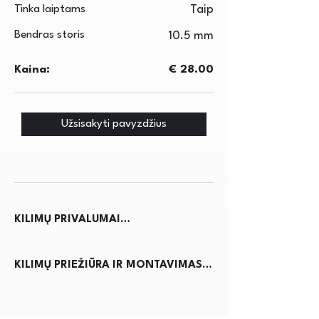
Tinka laiptams
Taip
Bendras storis
10.5 mm
Kaina:
€ 28.00
Užsisakyti pavyzdžius
KILIMŲ PRIVALUMAI

Kilimai ne tik suteikia jaukumo ir 
KILIMŲ PRIEŽIŪRA IR MONTAVIMAS

šilumos namams, bet ir pagerina 
akustiką, sumažindami triukšmą. Jie 
Kilimų priežiūra reikalauja 
apsaugo grindis nuo nusidėvėjimo, 
reguliaraus dulkių siurbimo, kad būtų 