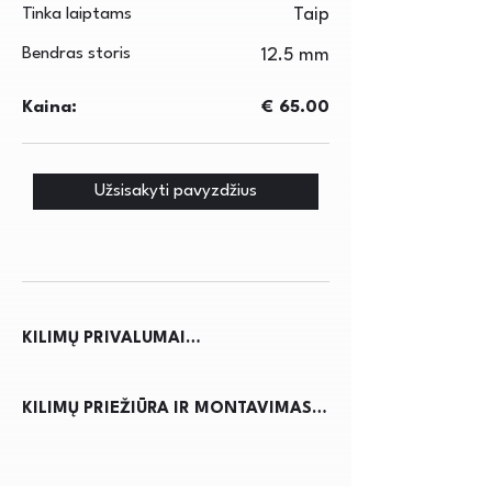
Tinka laiptams
Taip
Bendras storis
12.5 mm
Kaina:
€ 65.00
Užsisakyti pavyzdžius
KILIMŲ PRIVALUMAI

Kilimai ne tik suteikia jaukumo ir 
KILIMŲ PRIEŽIŪRA IR MONTAVIMAS

šilumos namams, bet ir pagerina 
akustiką, sumažindami triukšmą. Jie 
Kilimų priežiūra reikalauja 
apsaugo grindis nuo nusidėvėjimo, 
reguliaraus dulkių siurbimo, kad būtų 