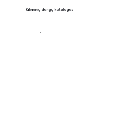
Kiliminių dangų katalogas
Įkvėpimui
Užsisakyti pavyzdžius
Kambario vizualizatorius
Priežiūra / montavimas
Posh
Apie mus