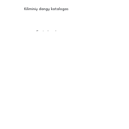
Kiliminių dangų katalogas
Įkvėpimui
Užsisakyti pavyzdžius
Kambario vizualizatorius
Priežiūra / montavimas
Posh
Apie mus