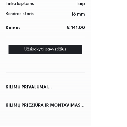
Tinka laiptams
Taip
Bendras storis
16 mm
Kaina:
€ 141.00
Užsisakyti pavyzdžius
KILIMŲ PRIVALUMAI

Kilimai ne tik suteikia jaukumo ir 
KILIMŲ PRIEŽIŪRA IR MONTAVIMAS

šilumos namams, bet ir pagerina 
akustiką, sumažindami triukšmą. Jie 
Kilimų priežiūra reikalauja 
apsaugo grindis nuo nusidėvėjimo, 
reguliaraus dulkių siurbimo, kad būtų 