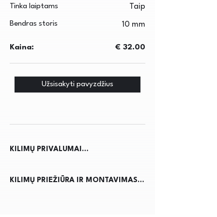
Tinka laiptams
Taip
Bendras storis
10 mm
Kaina:
€ 32.00
Užsisakyti pavyzdžius
KILIMŲ PRIVALUMAI

Kilimai ne tik suteikia jaukumo ir 
KILIMŲ PRIEŽIŪRA IR MONTAVIMAS

šilumos namams, bet ir pagerina 
akustiką, sumažindami triukšmą. Jie 
Kilimų priežiūra reikalauja 
apsaugo grindis nuo nusidėvėjimo, 
reguliaraus dulkių siurbimo, kad būtų 