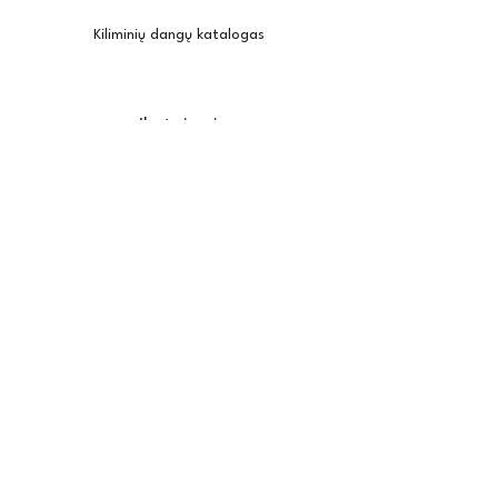
Kiliminių dangų katalogas
Įkvėpimui
Užsisakyti pavyzdžius
Kambario vizualizatorius
Priežiūra / montavimas
Posh
Apie mus