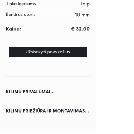
Tinka laiptams
Taip
Bendras storis
10 mm
Kaina:
€ 32.00
Užsisakyti pavyzdžius
KILIMŲ PRIVALUMAI

Kilimai ne tik suteikia jaukumo ir 
KILIMŲ PRIEŽIŪRA IR MONTAVIMAS

šilumos namams, bet ir pagerina 
akustiką, sumažindami triukšmą. Jie 
Kilimų priežiūra reikalauja 
apsaugo grindis nuo nusidėvėjimo, 
reguliaraus dulkių siurbimo, kad būtų 