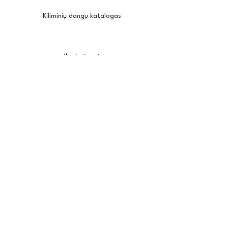
Kiliminių dangų katalogas
Įkvėpimui
Užsisakyti pavyzdžius
Kambario vizualizatorius
Priežiūra / montavimas
Posh
Apie mus