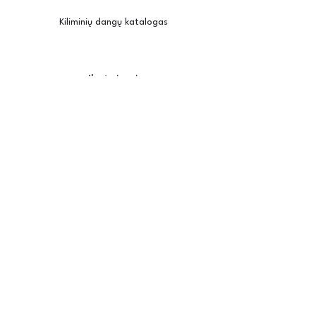
Kiliminių dangų katalogas
Įkvėpimui
Užsisakyti pavyzdžius
Kambario vizualizatorius
Priežiūra / montavimas
Posh
Apie mus