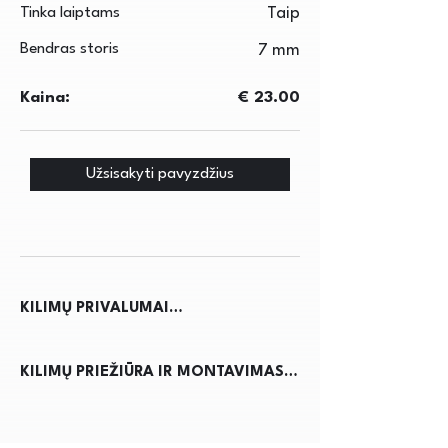
Tinka laiptams
Taip
Bendras storis
7 mm
Kaina:
€ 23.00
Užsisakyti pavyzdžius
KILIMŲ PRIVALUMAI

Kilimai ne tik suteikia jaukumo ir 
KILIMŲ PRIEŽIŪRA IR MONTAVIMAS

šilumos namams, bet ir pagerina 
akustiką, sumažindami triukšmą. Jie 
Kilimų priežiūra reikalauja 
apsaugo grindis nuo nusidėvėjimo, 
reguliaraus dulkių siurbimo, kad būtų 