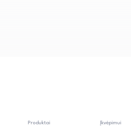
komfortą.
Produktai
Įkvėpimui