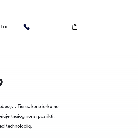
tai
9
ebesų... Tiems, kurie ieško ne
ioje tiesiog norisi pasilikti.
ed technologiją.