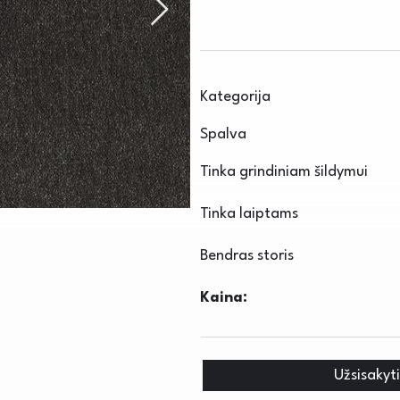
Kategorija
Spalva
Tinka grindiniam šildymui
Tinka laiptams
Bendras storis
Kaina:
Užsisakyt