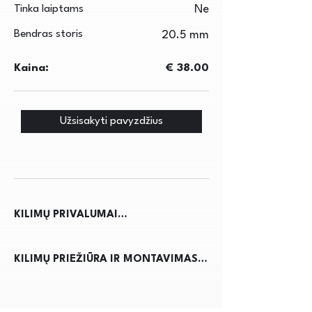
Tinka laiptams
Ne
Bendras storis
20.5 mm
Kaina:
€ 38.00
Užsisakyti pavyzdžius
KILIMŲ PRIVALUMAI

Kilimai ne tik suteikia jaukumo ir 
KILIMŲ PRIEŽIŪRA IR MONTAVIMAS

šilumos namams, bet ir pagerina 
akustiką, sumažindami triukšmą. Jie 
Kilimų priežiūra reikalauja 
apsaugo grindis nuo nusidėvėjimo, 
reguliaraus dulkių siurbimo, kad būtų 