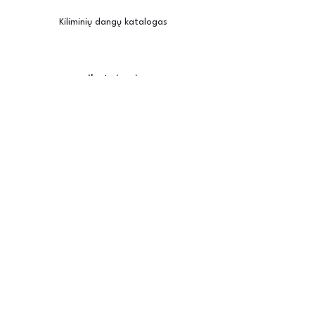
Kiliminių dangų katalogas
Įkvėpimui
Užsisakyti pavyzdžius
Kambario vizualizatorius
Priežiūra / montavimas
Posh
Apie mus