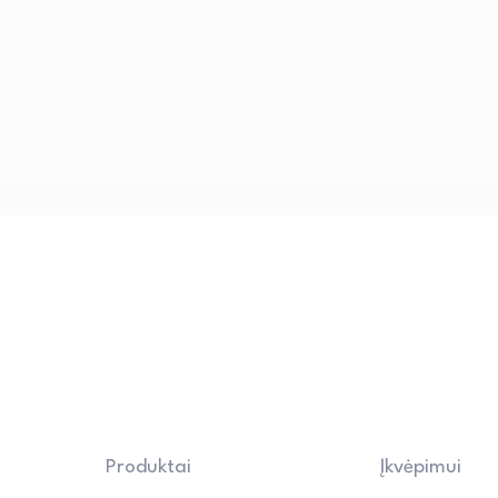
komfortą.
Produktai
Įkvėpimui