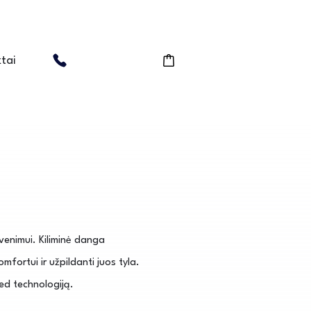
tai
enimui. Kiliminė danga
ortui ir užpildanti juos tyla.
ed technologiją.