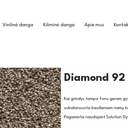
Vinilinė danga
Kiliminė danga
Apie mus
Kontak
Diamond 92
Kai grindys tampa fonu geram gyv
subalansuota kasdieniam namų komf
Pagaminta naudojant Solution Dy