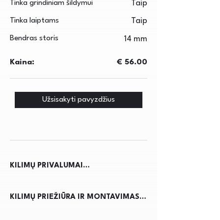
Tinka grindiniam šildymui
Taip
Tinka laiptams
Taip
Bendras storis
14 mm
Kaina:
€ 56.00
Užsisakyti pavyzdžius
KILIMŲ PRIVALUMAI

Kilimai ne tik suteikia jaukumo ir 
KILIMŲ PRIEŽIŪRA IR MONTAVIMAS

šilumos namams, bet ir pagerina 
akustiką, sumažindami triukšmą. Jie 