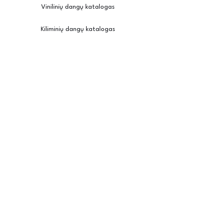
Vinilinių dangų katalogas
Kiliminių dangų katalogas
Įkvėpimui
Užsisakyti pavyzdžius
Kambario vizualizatorius
Priežiūra / montavimas
Posh
Apie mus