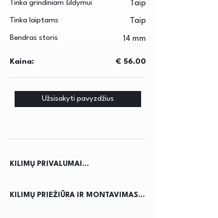
Tinka grindiniam šildymui
Taip
Tinka laiptams
Taip
Bendras storis
14 mm
Kaina:
€ 56.00
Užsisakyti pavyzdžius
KILIMŲ PRIVALUMAI

Kilimai ne tik suteikia jaukumo ir 
KILIMŲ PRIEŽIŪRA IR MONTAVIMAS

šilumos namams, bet ir pagerina 
akustiką, sumažindami triukšmą. Jie 