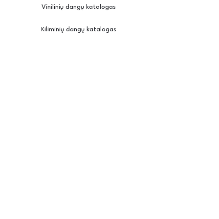
Vinilinių dangų katalogas
Kiliminių dangų katalogas
Įkvėpimui
Užsisakyti pavyzdžius
Kambario vizualizatorius
Priežiūra / montavimas
Posh
Apie mus