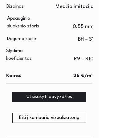
Dizainas
Medžio imitacija
Apsauginio
sluoksnio storis
0.55 mm
Degumo klasė
Bfl – S1
Slydimo
koeficientas
R9 – R10
Kaina:
26 €/m²
Užsisakyti pavyzdžius
Eiti į kambario vizualizatorių