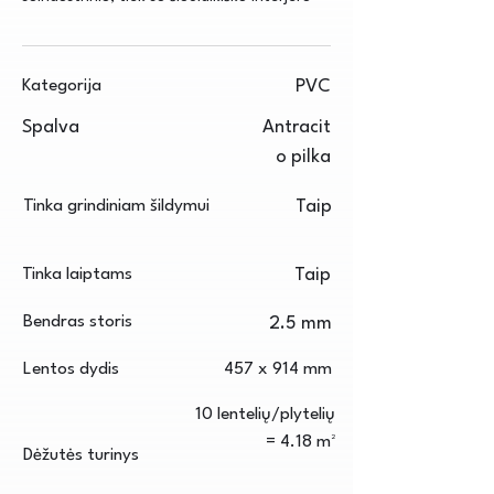
Kategorija
PVC
Spalva
Antracit
o pilka
Tinka grindiniam šildymui
Taip
Tinka laiptams
Taip
Bendras storis
2.5 mm
Lentos dydis
457 x 914 mm
10 lentelių/plytelių
= 4.18 m²
Dėžutės turinys