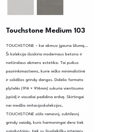
Touchstone Medium 103
TOUCHSTONE – kai akmuo įgauna šilumą…
Ši kolekcija išsiskiria modernaus betono ir
natūralaus akmens estetika. Tai puikus
pasirinkimastiems, kurie ieško minimalistinė
ir solidžios grindų dangos. Didelio formato
plytelės (914 × 914mm) sukuria vientisumo
įspūdį ir vizualiai padidina erdvę. Skirtingai
nei medžio imitacijoskolekcijos,
TOUCHSTONE siūlo ramesnį, subtilesnį
grindų vaizdą, kuris harmoningai dera tiek
suindustriniu, tiek su šiuolaikišku interjeru