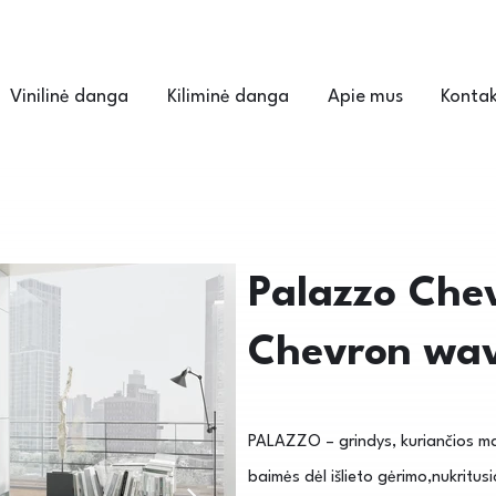
Vinilinė danga
Kiliminė danga
Apie mus
Kontak
Palazzo Chev
Chevron wa
PALAZZO – grindys, kuriančios mal
baimės dėl išlieto gėrimo,nukritus