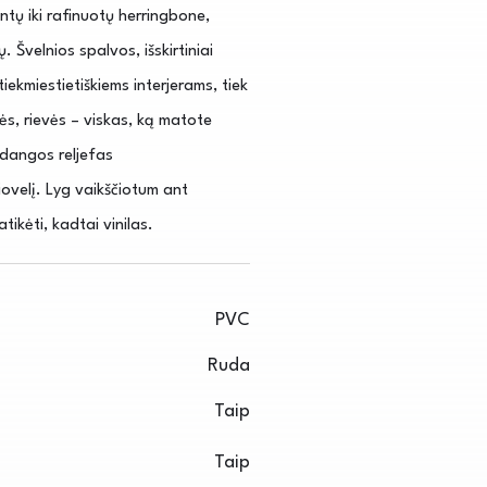
entų iki rafinuotų herringbone,
Švelnios spalvos, išskirtiniai
tiekmiestietiškiems interjerams, tiek
ės, rievės – viskas, ką matote
ų dangos reljefas
ovelį. Lyg vaikščiotum ant
ikėti, kadtai vinilas.
PVC
Ruda
Taip
Taip