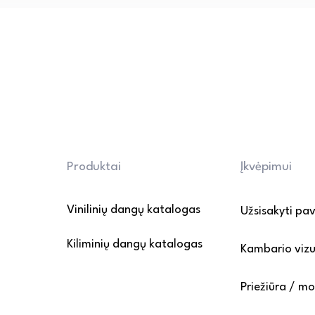
grindis, kad pašalintumėte du
• Drėgnas valymas: naudokite 
ir švelnų, LVT grindims tinkam
cheminių priemonių ir abrazyvi
• Apsauga nuo pažeidimų: bald
apsauginėmis pagalvėlėmis, o 
atsargiai. Venkite ilgalaikio 
• Grindų apsauga nuo įbrėži
kilimėlius prie įėjimo, kad su
patekimą ant dangos.

Produktai
Įkvėpimui
Daugiau informacijos rasite P
Vinilinių dangų katalogas
Užsisakyti pa
puslapyje.
Kiliminių dangų katalogas
Kambario vizu
Priežiūra / m