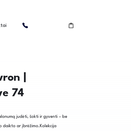
tai
ron |
ve 74
onumą judėti, šokti ir gyventi – be
io daikto ar įbrėžimo.Kolekcija