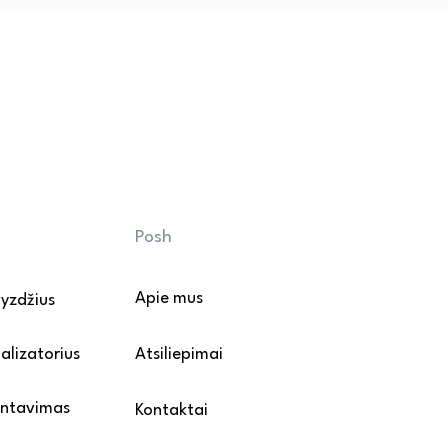
lkes ir nešvarumus.

gerai išgręžtą drėgną šluostę 
ą valiklį. Venkite agresyvių 
ų šveitiklių.

ų kojeles apklijuokite 
sunkius baldus perkelkite 
vandens poveikio.

mų: rekomenduojama naudoti 
mažintumėte purvo ir smėlio 
Posh
riežiūros ir montavimo 
Apie mus
vyzdžius
alizatorius
Atsiliepimai
ontavimas
Kontaktai