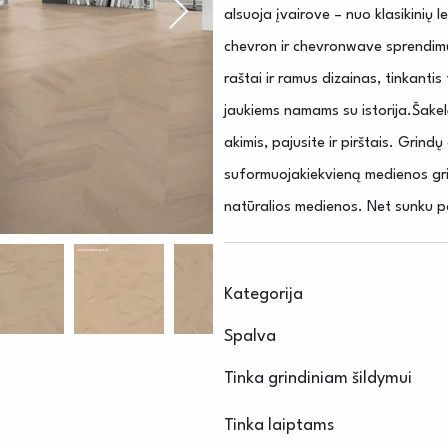
alsuoja įvairove – nuo klasikinių l
chevron ir chevronwave sprendimų. 
raštai ir ramus dizainas, tinkantis 
jaukiems namams su istorija.Šakel
akimis, pajusite ir pirštais. Grind
suformuojakiekvieną medienos gri
natūralios medienos. Net sunku pat
Kategorija
Spalva
Tinka grindiniam šildymui
Tinka laiptams