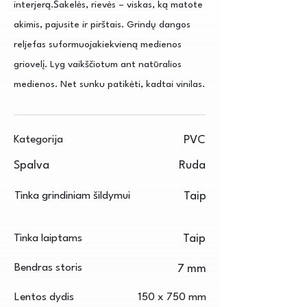
interjerą.Šakelės, rievės – viskas, ką matote
akimis, pajusite ir pirštais. Grindų dangos
reljefas suformuojakiekvieną medienos
griovelį. Lyg vaikščiotum ant natūralios
medienos. Net sunku patikėti, kadtai vinilas.
Kategorija
PVC
Spalva
Ruda
Tinka grindiniam šildymui
Taip
Tinka laiptams
Taip
Bendras storis
7 mm
Lentos dydis
150 x 750 mm