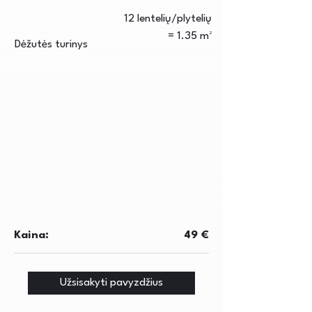
12 lentelių/plytelių
= 1.35 m²
Dėžutės turinys
Kaina:
49 €
Užsisakyti pavyzdžius