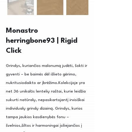
Monastro
herringbone93 | Rigid
Click
Grindys, kuriančios malonumą judėti, šokti ir
gyventi – be baimės dėl išlieto gėrimo,
nukritusiodaikto ar įbrėžimo.Kolekcijoje yra
net 36 unikalūs lentelių raštai, kurie leidžia
sukurti natūralų, nepasikartojantį irvisiškai
individualų grindų dizainą. Grindys, kurios
tampa jaukios kasdienybės fonu –
švelnios,šiltos ir harmoningai įsiliejančios į