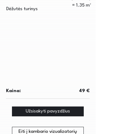
= 1.35 m²
Dėžutės turinys
Kaina:
49 €
Užsisakyti pavyzdžius
Eiti į kambario vizualizatorių