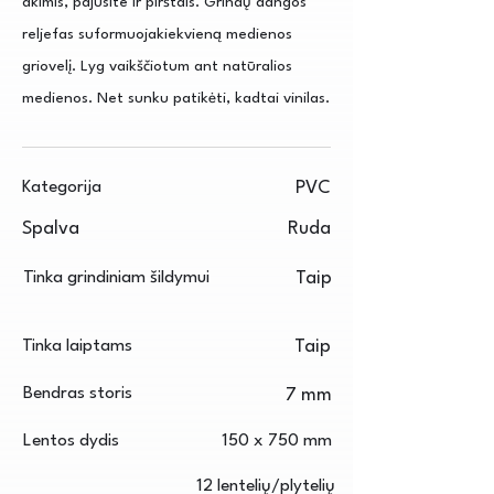
akimis, pajusite ir pirštais. Grindų dangos
reljefas suformuojakiekvieną medienos
griovelį. Lyg vaikščiotum ant natūralios
medienos. Net sunku patikėti, kadtai vinilas.
Kategorija
PVC
Spalva
Ruda
Tinka grindiniam šildymui
Taip
Tinka laiptams
Taip
Bendras storis
7 mm
Lentos dydis
150 x 750 mm
12 lentelių/plytelių