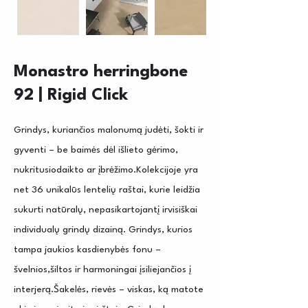
Monastro herringbone
92 | Rigid Click
Grindys, kuriančios malonumą judėti, šokti ir
gyventi – be baimės dėl išlieto gėrimo,
nukritusiodaikto ar įbrėžimo.Kolekcijoje yra
net 36 unikalūs lentelių raštai, kurie leidžia
sukurti natūralų, nepasikartojantį irvisiškai
individualų grindų dizainą. Grindys, kurios
tampa jaukios kasdienybės fonu –
švelnios,šiltos ir harmoningai įsiliejančios į
interjerą.Šakelės, rievės – viskas, ką matote