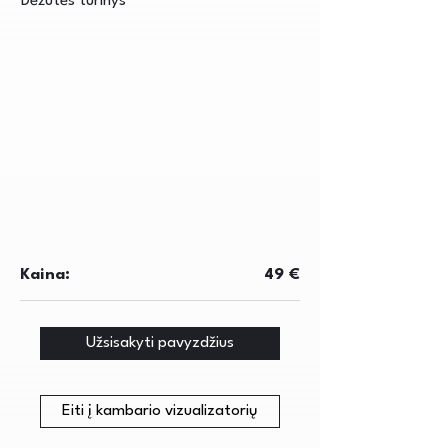
Dėžutės turinys
Kaina:
49 €
Užsisakyti pavyzdžius
Eiti į kambario vizualizatorių