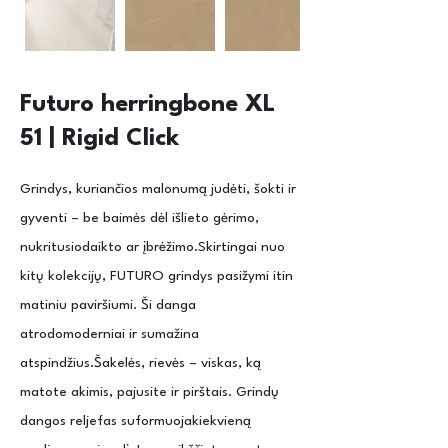
Futuro herringbone XL
51 | Rigid Click
Grindys, kuriančios malonumą judėti, šokti ir
gyventi – be baimės dėl išlieto gėrimo,
nukritusiodaikto ar įbrėžimo.Skirtingai nuo
kitų kolekcijų, FUTURO grindys pasižymi itin
matiniu paviršiumi. Ši danga
atrodomoderniai ir sumažina
atspindžius.Šakelės, rievės – viskas, ką
matote akimis, pajusite ir pirštais. Grindų
dangos reljefas suformuojakiekvieną