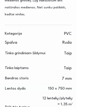
medienos griovelį. Lyg vaikščiotum ant
natūralios medienos. Net sunku patikėti,
kadtai vinilas.
Kategorija
PVC
Spalva
Ruda
Tinka grindiniam šildymui
Taip
Tinka laiptams
Taip
Bendras storis
7 mm
Lentos dydis
150 x 750 mm
12 lentelių/plytelių
= 1.35 m²