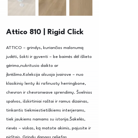
Attico 810 | Rigid Click
ATTICO – grindys, kuriančios malonumą
judėti, šokti ir gyventi – be baimės dėl išlieto
gėrimo,nukritusio daikto ar
įbrėžimo.Kolekcija alsuoja įvairove – nuo
klasikinių lentų iki rafinuotų herringbone,
chevron ir chevronwave sprendimų. Švelnios
spalvos, išskirtiniai raštai ir ramus dizainas,
tinkantis tiekmiestietiškiems interjerams,
tiek jaukiems namams su istorija.Šakelės,
rievės – viskas, ką matote akimis, pajusite ir
pirštais. Grindų dangos reljefas