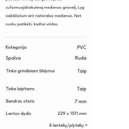
suformuojakiekvieną medienos griovelį. Lyg
vaikščiotum ant natūralios medienos. Net
sunku patikėti, kadtai vinilas.
Kategorija
PVC
Spalva
Ruda
Tinka grindiniam šildymui
Taip
Tinka laiptams
Taip
Bendras storis
7 mm
Lentos dydis
229 x 1511 mm
6 lentelių/plytelių =