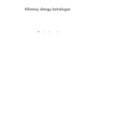
Kiliminių dangų katalogas
Įkvėpimui
Užsisakyti pavyzdžius
Kambario vizualizatorius
Priežiūra / montavimas
Posh
Apie mus