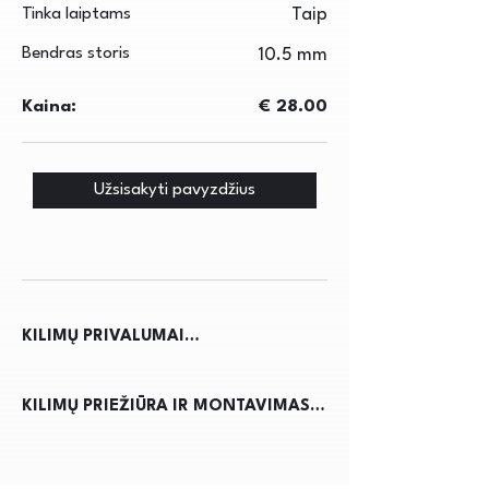
Tinka laiptams
Taip
Bendras storis
10.5 mm
Kaina:
€ 28.00
Užsisakyti pavyzdžius
KILIMŲ PRIVALUMAI

Kilimai ne tik suteikia jaukumo ir 
KILIMŲ PRIEŽIŪRA IR MONTAVIMAS

šilumos namams, bet ir pagerina 
akustiką, sumažindami triukšmą. Jie 
Kilimų priežiūra reikalauja 
apsaugo grindis nuo nusidėvėjimo, 
reguliaraus dulkių siurbimo, kad būtų 