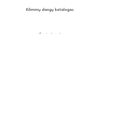
Kiliminių dangų katalogas
Įkvėpimui
Užsisakyti pavyzdžius
Kambario vizualizatorius
Priežiūra / montavimas
Posh
Apie mus