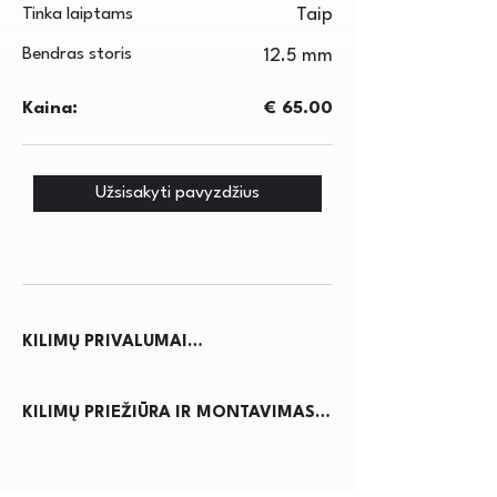
Tinka laiptams
Taip
Bendras storis
12.5 mm
Kaina:
€ 65.00
Užsisakyti pavyzdžius
KILIMŲ PRIVALUMAI

Kilimai ne tik suteikia jaukumo ir 
KILIMŲ PRIEŽIŪRA IR MONTAVIMAS

šilumos namams, bet ir pagerina 
akustiką, sumažindami triukšmą. Jie 
Kilimų priežiūra reikalauja 
apsaugo grindis nuo nusidėvėjimo, 
reguliaraus dulkių siurbimo, kad būtų 