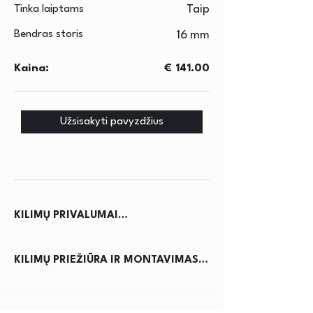
Tinka laiptams
Taip
Bendras storis
16 mm
Kaina:
€ 141.00
Užsisakyti pavyzdžius
KILIMŲ PRIVALUMAI

Kilimai ne tik suteikia jaukumo ir 
KILIMŲ PRIEŽIŪRA IR MONTAVIMAS

šilumos namams, bet ir pagerina 
akustiką, sumažindami triukšmą. Jie 
Kilimų priežiūra reikalauja 
apsaugo grindis nuo nusidėvėjimo, 
reguliaraus dulkių siurbimo, kad būtų 