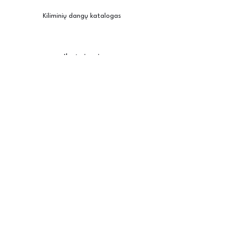
Kiliminių dangų katalogas
Įkvėpimui
Užsisakyti pavyzdžius
Kambario vizualizatorius
Priežiūra / montavimas
Posh
Apie mus