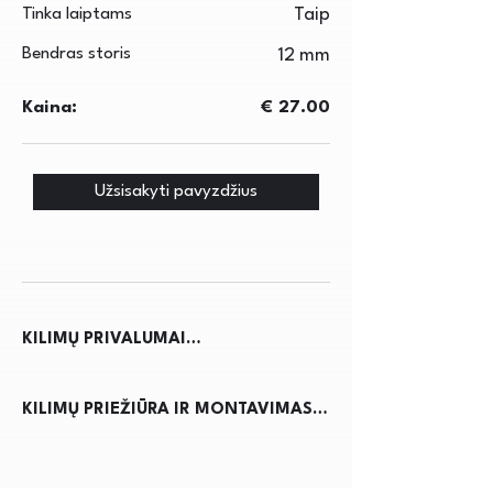
Tinka laiptams
Taip
Bendras storis
12 mm
Kaina:
€ 27.00
Užsisakyti pavyzdžius
KILIMŲ PRIVALUMAI

Kilimai ne tik suteikia jaukumo ir 
KILIMŲ PRIEŽIŪRA IR MONTAVIMAS

šilumos namams, bet ir pagerina 
akustiką, sumažindami triukšmą. Jie 
Kilimų priežiūra reikalauja 
apsaugo grindis nuo nusidėvėjimo, 
reguliaraus dulkių siurbimo, kad būtų 