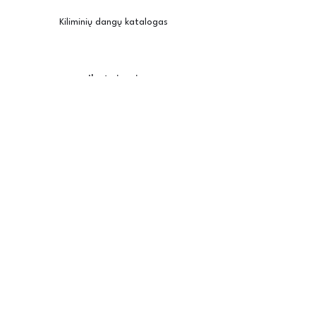
Kiliminių dangų katalogas
Įkvėpimui
Užsisakyti pavyzdžius
Kambario vizualizatorius
Priežiūra / montavimas
Posh
Apie mus