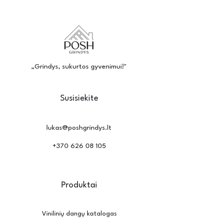
suteikia komfortą vaikštant basomis 
pašalinti nešvarumai ir dulkės. 
ir padeda išlaikyti šilumą patalpoje. 
Dėmėms valyti rekomenduojama 
Be to, kilimai gali būti stilingas 
naudoti specialias priemones, 
interjero akcentas, pritaikomas prie 
atsižvelgiant į medžiagos tipą. 
įvairių dizaino sprendimų.
Giluminis valymas kartą ar du per 
„Grindys, sukurtos gyvenimui!"
metus padeda išlaikyti kilimo 
išvaizdą ir ilgaamžiškumą.

Susisiekite
Montuojant kilimą svarbu tinkamai 
paruošti pagrindą – jis turi būti 
lukas@poshgrindys.lt
švarus, lygus ir sausas. Kilimai gali 
būti klojami laisvai, tvirtinami lipnia 
+370 626 08 105
juosta arba naudojant specialius 
klijus. Dideliuose plotuose dažnai 
pasirenkamas įtempimo būdas su 
Produktai
porolono pagrindu, užtikrinantis 
ilgaamžiškumą ir komfortą.
Vinilinių dangų katalogas