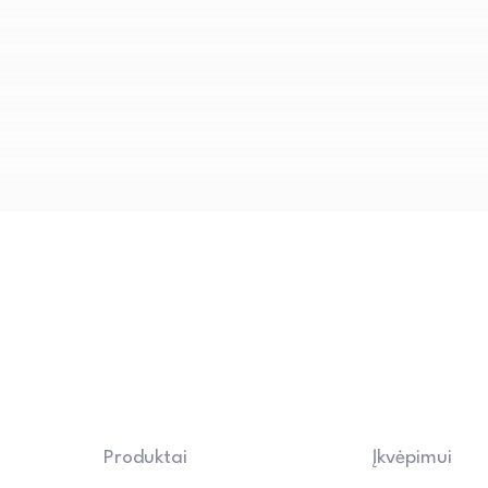
komfortą.
Produktai
Įkvėpimui