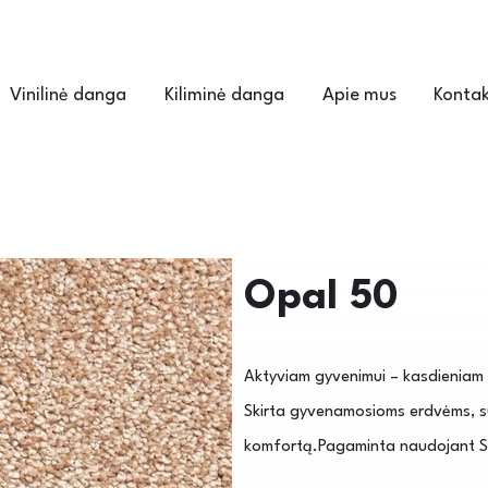
Vinilinė danga
Kiliminė danga
Apie mus
Kontak
Opal 50
Aktyviam gyvenimui – kasdieniam ko
Skirta gyvenamosioms erdvėms, su
komfortą.Pagaminta naudojant So