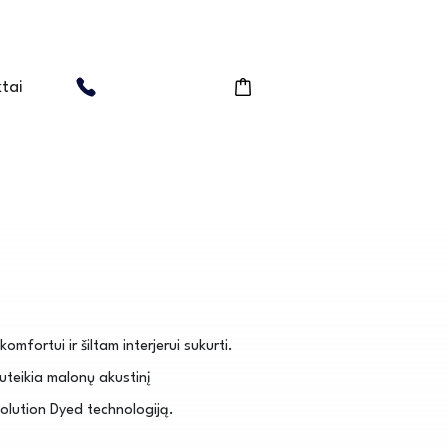
tai
mfortui ir šiltam interjerui sukurti.
teikia malonų akustinį
lution Dyed technologiją.