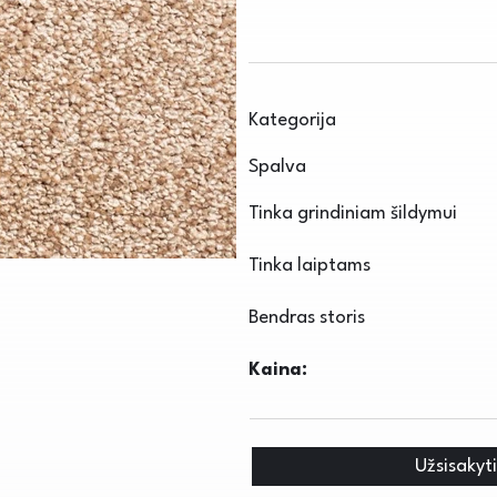
Kategorija
Spalva
Tinka grindiniam šildymui
Tinka laiptams
Bendras storis
Kaina:
Užsisakyt