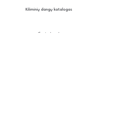
Kiliminių dangų katalogas
Įkvėpimui
Užsisakyti pavyzdžius
Kambario vizualizatorius
Priežiūra / montavimas
Posh
Apie mus