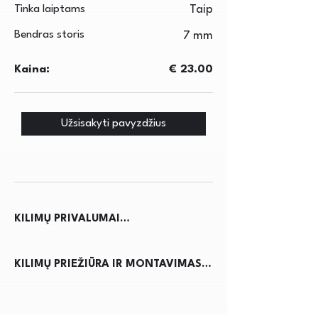
Tinka laiptams
Taip
Bendras storis
7 mm
Kaina:
€ 23.00
Užsisakyti pavyzdžius
KILIMŲ PRIVALUMAI

Kilimai ne tik suteikia jaukumo ir 
KILIMŲ PRIEŽIŪRA IR MONTAVIMAS

šilumos namams, bet ir pagerina 
akustiką, sumažindami triukšmą. Jie 
Kilimų priežiūra reikalauja 
apsaugo grindis nuo nusidėvėjimo, 
reguliaraus dulkių siurbimo, kad būtų 