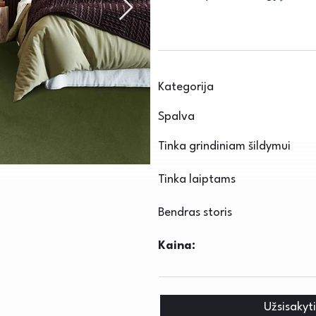
Kategorija
Spalva
Tinka grindiniam šildymui
Tinka laiptams
Bendras storis
Kaina:
Užsisakyt