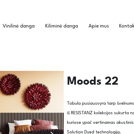
Vinilinė danga
Kiliminė danga
Apie mus
Kontak
Moods 22
Tobula pusiausvyra tarp švelnumo 
iš RESISTANZ kolekcijos sukurta 
kuriose ypač vertinamas akustin
Solution Dyed technologiją.