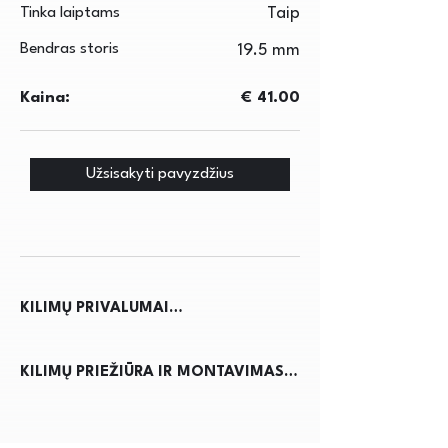
Tinka laiptams
Taip
Bendras storis
19.5 mm
Kaina:
€ 41.00
Užsisakyti pavyzdžius
KILIMŲ PRIVALUMAI

Kilimai ne tik suteikia jaukumo ir 
KILIMŲ PRIEŽIŪRA IR MONTAVIMAS

šilumos namams, bet ir pagerina 
akustiką, sumažindami triukšmą. Jie 
Kilimų priežiūra reikalauja 
apsaugo grindis nuo nusidėvėjimo, 
reguliaraus dulkių siurbimo, kad būtų 