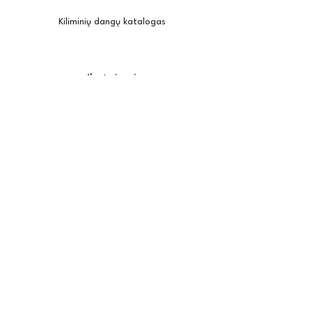
Kiliminių dangų katalogas
Įkvėpimui
Užsisakyti pavyzdžius
Kambario vizualizatorius
Priežiūra / montavimas
Posh
Apie mus