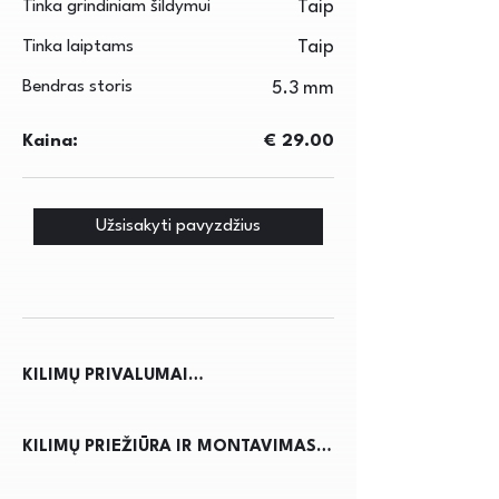
Tinka grindiniam šildymui
Taip
Tinka laiptams
Taip
Bendras storis
5.3 mm
Kaina:
€ 29.00
Užsisakyti pavyzdžius
KILIMŲ PRIVALUMAI

Kilimai ne tik suteikia jaukumo ir 
KILIMŲ PRIEŽIŪRA IR MONTAVIMAS

šilumos namams, bet ir pagerina 
akustiką, sumažindami triukšmą. Jie 