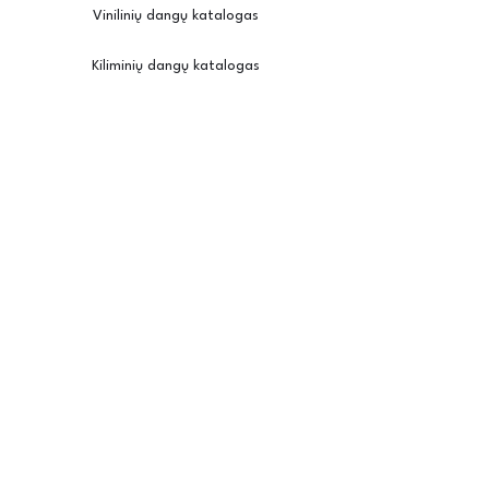
Vinilinių dangų katalogas
Kiliminių dangų katalogas
Įkvėpimui
Užsisakyti pavyzdžius
Kambario vizualizatorius
Priežiūra / montavimas
Posh
Apie mus