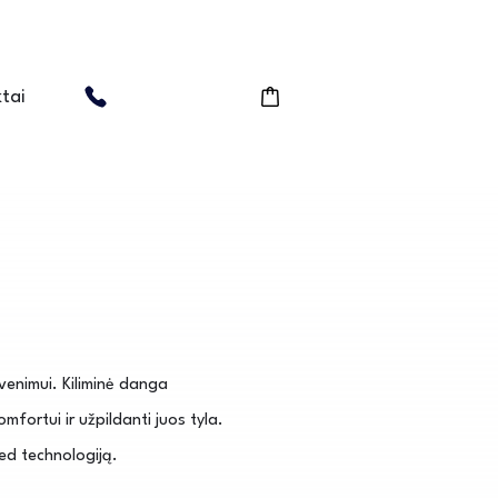
tai
enimui. Kiliminė danga
ortui ir užpildanti juos tyla.
ed technologiją.