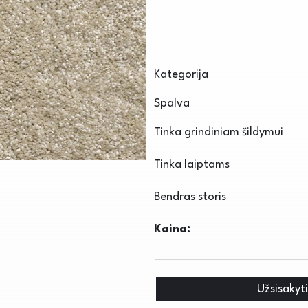
Kategorija
Spalva
Tinka grindiniam šildymui
Tinka laiptams
Bendras storis
Kaina:
Užsisakyt