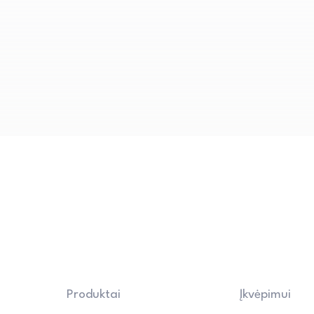
komfortą.
Produktai
Įkvėpimui