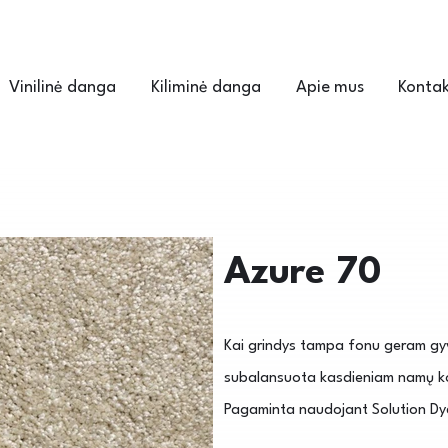
Vinilinė danga
Kiliminė danga
Apie mus
Kontak
Azure 70
Kai grindys tampa fonu geram gyv
subalansuota kasdieniam namų komf
Pagaminta naudojant Solution Dy