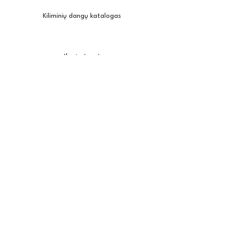
Kiliminių dangų katalogas
Įkvėpimui
Užsisakyti pavyzdžius
Kambario vizualizatorius
Priežiūra / montavimas
Posh
Apie mus