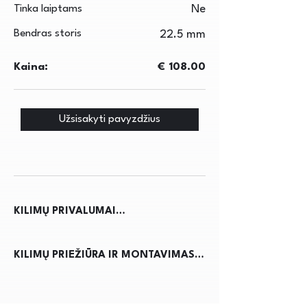
Tinka laiptams
Ne
Bendras storis
22.5 mm
Kaina:
€ 108.00
Užsisakyti pavyzdžius
KILIMŲ PRIVALUMAI

Kilimai ne tik suteikia jaukumo ir 
KILIMŲ PRIEŽIŪRA IR MONTAVIMAS

šilumos namams, bet ir pagerina 
akustiką, sumažindami triukšmą. Jie 
Kilimų priežiūra reikalauja 
apsaugo grindis nuo nusidėvėjimo, 
reguliaraus dulkių siurbimo, kad būtų 