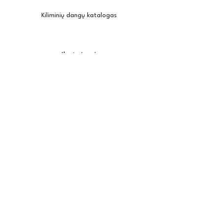
Kiliminių dangų katalogas
Įkvėpimui
Užsisakyti pavyzdžius
Kambario vizualizatorius
Priežiūra / montavimas
Posh
Apie mus