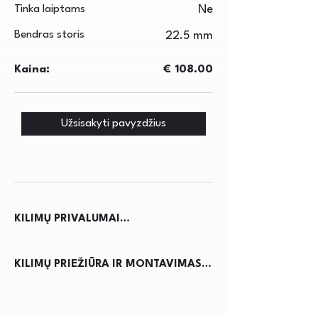
Tinka laiptams
Ne
Bendras storis
22.5 mm
Kaina:
€ 108.00
Užsisakyti pavyzdžius
KILIMŲ PRIVALUMAI

Kilimai ne tik suteikia jaukumo ir 
KILIMŲ PRIEŽIŪRA IR MONTAVIMAS

šilumos namams, bet ir pagerina 
akustiką, sumažindami triukšmą. Jie 
Kilimų priežiūra reikalauja 
apsaugo grindis nuo nusidėvėjimo, 
reguliaraus dulkių siurbimo, kad būtų 