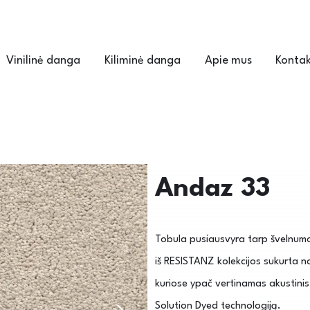
Vinilinė danga
Kiliminė danga
Apie mus
Kontak
Andaz 33
Tobula pusiausvyra tarp švelnumo 
iš RESISTANZ kolekcijos sukurta 
kuriose ypač vertinamas akustin
Solution Dyed technologiją.