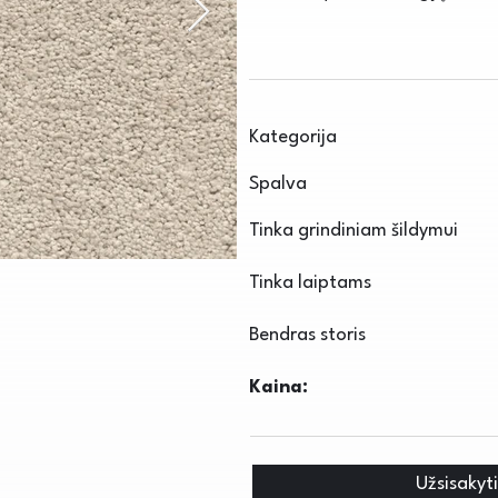
Kategorija
Spalva
Tinka grindiniam šildymui
Tinka laiptams
Bendras storis
Kaina:
Užsisakyt