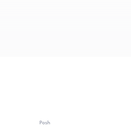
žtikrinantis ilgaamžiškumą ir 
Posh