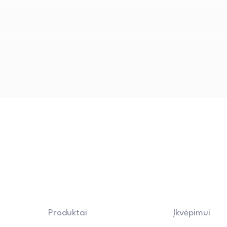
būdas su porolono pagrindu, u
komfortą.
Produktai
Įkvėpimui